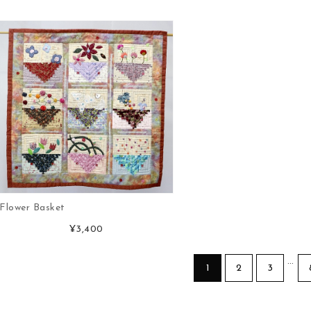
Flower Basket
¥3,400
…
1
2
3