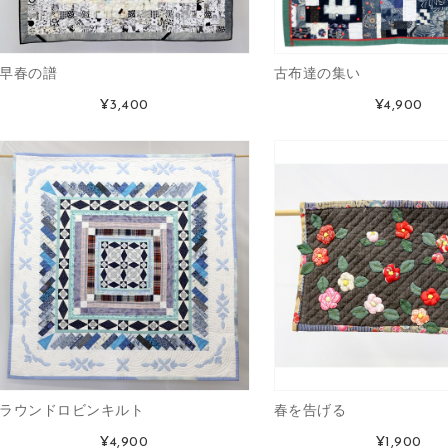
早春の譜
古布達の集い
¥3,400
¥4,900
ラウンドロビンキルト
春を告げる
¥4,900
¥1,900