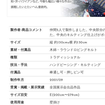
製作者-商品コメント
仲間5人で製作しました。中央部分
た。中央のキルティング仕上げがポ
サイズ
縦 約130cm×横 約130cm
素材・付属品
木綿・ラウンドロビングキルト
種類
トラディッショナル
技法・手法
ハンドピーシング・キルティング
付属品
棒通し可・押しピン可
制作年月
2001/09
受賞・掲載・展示実績
全国展示会出品作品
サイズ目安
E(200cm〜279cm)
使用用途
壁掛け