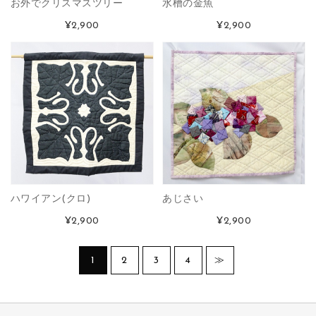
お外でクリスマスツリー
水槽の金魚
¥2,900
¥2,900
ハワイアン(クロ)
あじさい
¥2,900
¥2,900
1
2
3
4
≫