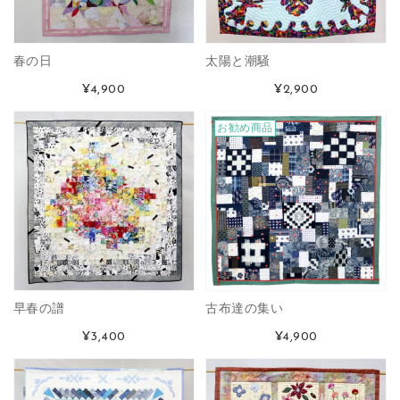
春の日
太陽と潮騒
¥4,900
¥2,900
お勧め商品
早春の譜
古布達の集い
¥3,400
¥4,900