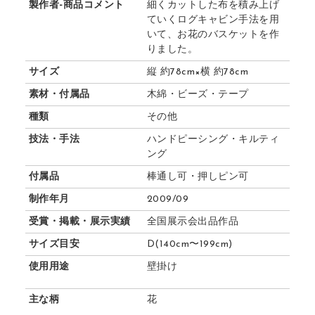
製作者-商品コメント
細くカットした布を積み上げ
ていくログキャビン手法を用
いて、お花のバスケットを作
りました。
サイズ
縦 約78cm×横 約78cm
素材・付属品
木綿・ビーズ・テープ
種類
その他
技法・手法
ハンドピーシング・キルティ
ング
付属品
棒通し可・押しピン可
制作年月
2009/09
受賞・掲載・展示実績
全国展示会出品作品
サイズ目安
D(140cm〜199cm)
使用用途
壁掛け
主な柄
花