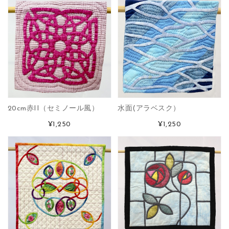
20cm赤II（セミノール風）
水面(アラベスク）
¥1,250
¥1,250