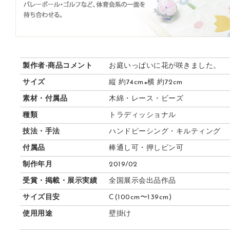
製作者-商品コメント
お庭いっぱいに花が咲きました。
サイズ
縦 約74cm×横 約72cm
素材・付属品
木綿・レース・ビーズ
種類
トラディッショナル
技法・手法
ハンドピーシング・キルティング
付属品
棒通し可・押しピン可
制作年月
2019/02
受賞・掲載・展示実績
全国展示会出品作品
サイズ目安
C(100cm〜139cm)
使用用途
壁掛け